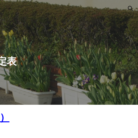
ion
定表
在）