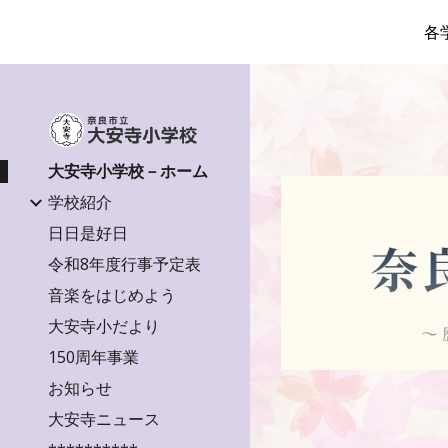
各
Sk
大安寺小学校－ホーム
学校紹介
日日是好日
令和8年度行事予定表
音楽をはじめよう
大安寺小だより
150周年事業
お知らせ
大安寺ニュース