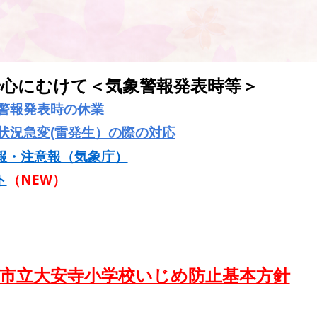
安心にむけて
＜気象警報
発表
時等＞
警報発表時の休業
状況急変(雷発生）の際の対応
報・注意報（気象庁）
ト
（NEW）
良市立大安寺小学校いじめ防止基本方針