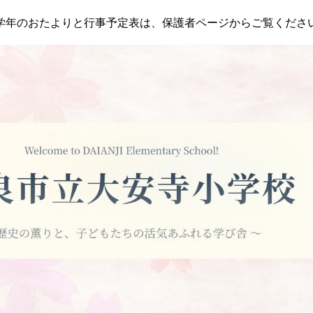
学年のおたよりと行事予定表は、保護者ページからご覧くださ
ip to main content
Skip to navigat