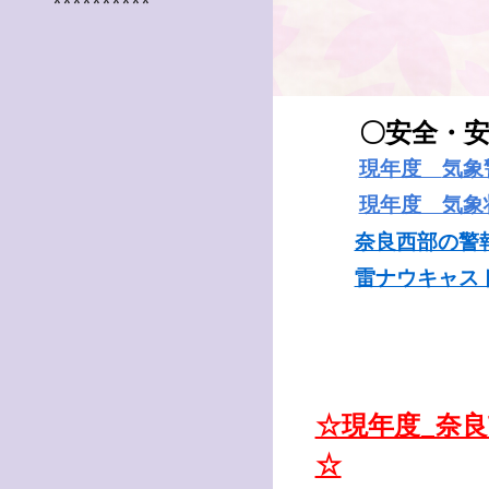
**********
〇安全・
現年度
気象
現年度 気象
奈良西部の警
雷ナウキャス
☆現年度_奈
☆