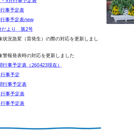
月・9月行事予定表
月行事予定表
月行事予定表new
校だより 第2号
象
状況急変（雷発生）
の際の対応を更新しまし
象警報発表時の対応を更新しました
間行事予定表（260423現在）
月行事予定
間行事予定表
月行事予定表
月行事予定表