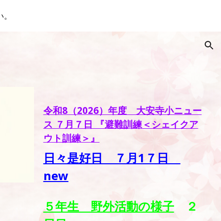
い。
ion
令和8（2026）年度 大安寺小ニュー
ス ７月７日 『避難訓練＜シェイクア
ウト訓練＞』
日々是好日 ７月1７日
new
５年生 野外活動の様子
２